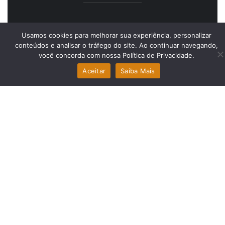
Usamos cookies para melhorar sua experiência, personalizar
conteúdos e analisar o tráfego do site. Ao continuar navegando,
você concorda com nossa Política de Privacidade.
Aceitar
Saiba Mais
Navegue
Main Menu
Sobre Nós
Trabalhe Conosco
ESG
Contato
Nossos Serviços
Insights
Nossos Cases
Copyright © 2024 AMC Soluções. Todos os Direitos