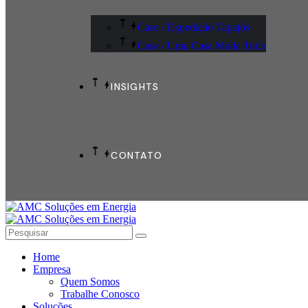
Case / Expedição Tapajós
Case / Uma Casa Muda Tudo
INSIGHTS
CONTATO
Home
Empresa
Quem Somos
Trabalhe Conosco
Soluções