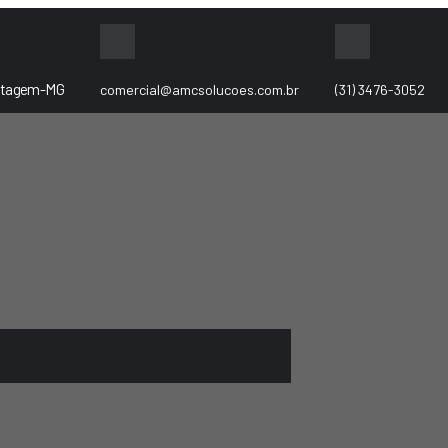
Contagem-MG
comercial@amcsolucoes.com.br
(31) 3476-3052