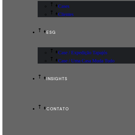
Cases
Clientes
ESG
Case / Expedição Tapajós
Case / Uma Casa Muda Tudo
INSIGHTS
CONTATO