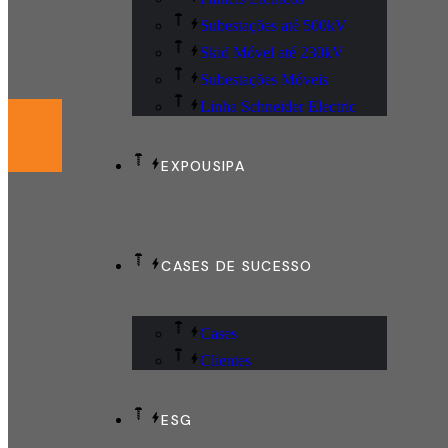
Subestações até 500kV
Skid Móvel até 230kV
Subestações Móveis
Linha Schneider Electric
EXPOUSIPA
CASES DE SUCESSO
Cases
Clientes
ESG