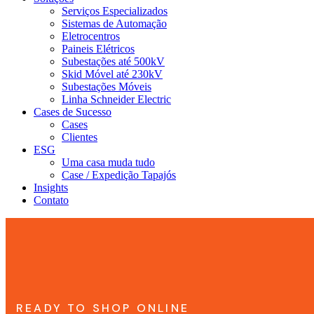
Serviços Especializados
Sistemas de Automação
Eletrocentros
Paineis Elétricos
Subestações até 500kV
Skid Móvel até 230kV
Subestações Móveis
Linha Schneider Electric
Cases de Sucesso
Cases
Clientes
ESG
Uma casa muda tudo
Case / Expedição Tapajós
Insights
Contato
READY TO SHOP ONLINE