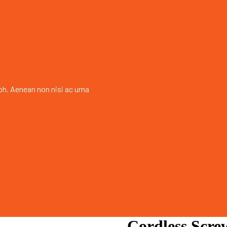
bh. Aenean non nisi ac urna
Cordless Screw