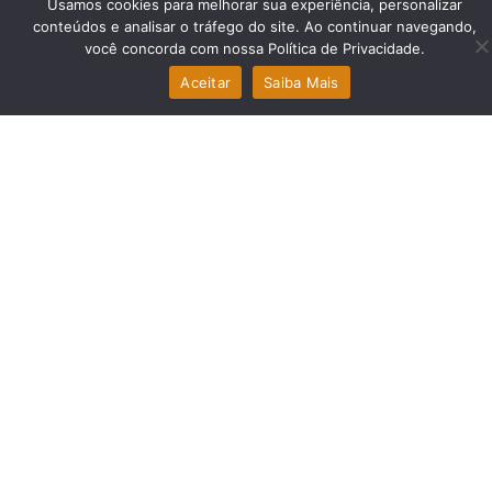
Usamos cookies para melhorar sua experiência, personalizar
comercial@amcsolucoes.com.br
conteúdos e analisar o tráfego do site. Ao continuar navegando,
você concorda com nossa Política de Privacidade.
Aceitar
Saiba Mais
FALE CONOSCO
(31) 3476-3052
Navegue
Main Menu